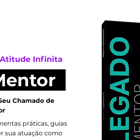
Atitude Infinita
Mentor
 Seu Chamado de
or
entas práticas, guias
cer sua atuação como