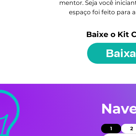
mentor. Seja você inician
espaço foi feito para 
Baixe o Kit 
Baixa
Nave
1
2