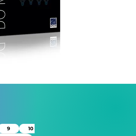
9
10
11