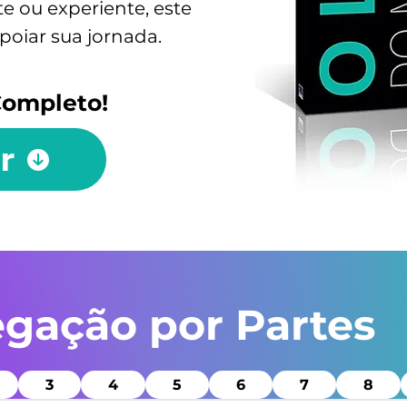
te ou experiente, este
apoiar sua jornada.
Completo!
r
gação por Partes
3
4
5
6
7
8